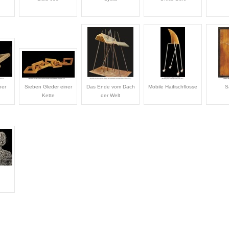
ner
Sieben Gleder einer
Das Ende vom Dach
Mobile Haifischflosse
S
Kette
der Welt