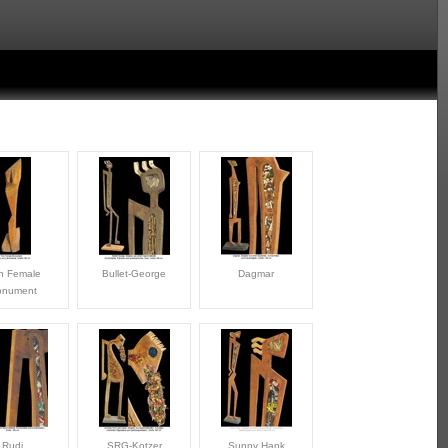
n Female
Bullet-George
Dagmar
nument
Rudi
SRG-Kotzer
Sunny Hank