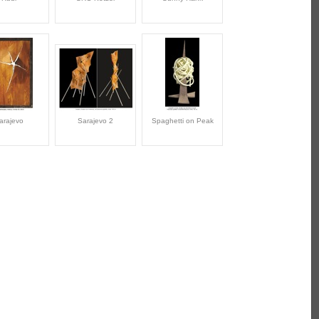
arajevo
Sarajevo 2
Spaghetti on Peak