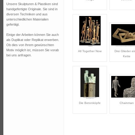
Unsere Skulpturen & Plastiken sind
handgefertigte Originale. Sie sind in
diversen Techniken und aus
unterschiedlichen Materialien
gefertiigt.
Einige der Arbeiten können Sie auch
als Duplikat oder Replikat erwerben.
Ob dies von Ihrem gewünschten
Motiv möglich ist, müssen Sie vorab
All Together Now
Drei Glieder ei
bei uns anfragen.
Kette
Die Betonköpfe
Chainman