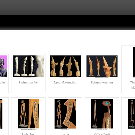
erin
Stehender Akt
Jane M.komplett
Schneewittchen
Thi
Mo
Little Joe
Lydia
Office Berti