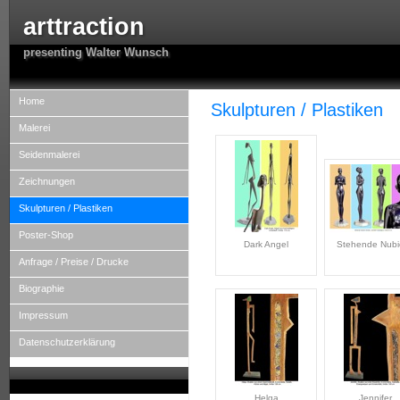
arttraction
presenting Walter Wunsch
Home
Skulpturen / Plastiken
Malerei
Seidenmalerei
Zeichnungen
Skulpturen / Plastiken
Poster-Shop
Dark Angel
Stehende Nubi
Anfrage / Preise / Drucke
Biographie
Impressum
Datenschutzerklärung
Helga
Jennifer